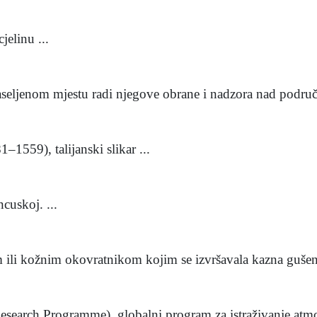
jelinu ...
naseljenom mjestu radi njegove obrane i nadzora nad područ
1559), talijanski slikar ...
cuskoj. ...
nim ili kožnim okovratnikom kojim se izvršavala kazna gušen
arch Programme), globalni program za istraživanje atmos