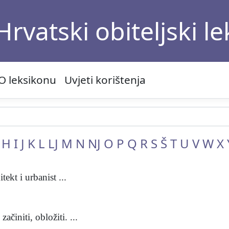
Hrvatski obiteljski l
O leksikonu
Uvjeti korištenja
H
I
J
K
L
LJ
M
N
NJ
O
P
Q
R
S
Š
T
U
V
W
X
ekt i urbanist ...
 začiniti, obložiti. ...