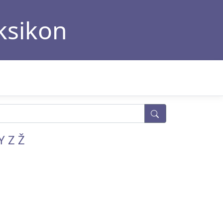
eksikon
Y
Z
Ž