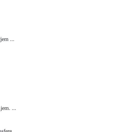
jem ...
jem. ...
fere ...