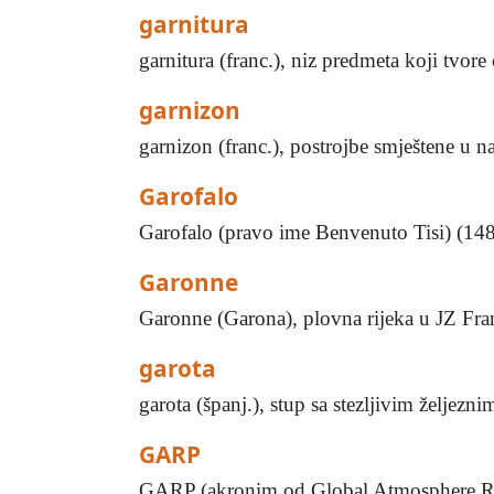
garnitura
garnitura (franc.), niz predmeta koji tvore c
garnizon
garnizon (franc.), postrojbe smještene u 
Garofalo
Garofalo (pravo ime Benvenuto Tisi) (1481–
Garonne
Garonne (Garona), plovna rijeka u JZ Fran
garota
garota (španj.), stup sa stezljivim željez
GARP
GARP (akronim od Global Atmosphere Rese