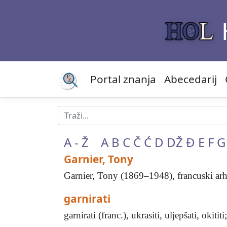
Portal znanja
Abecedarij
A - Ž
A
B
C
Č
Ć
D
DŽ
Đ
E
F
G
Garnier, Tony
Garnier, Tony (1869–1948), francuski arhit
garnirati
garnirati (franc.), ukrasiti, uljepšati, okititi;