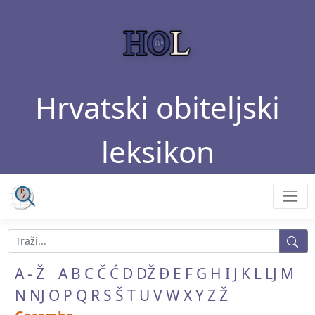
Hrvatski obiteljski
leksikon
A - Ž
A
B
C
Č
Ć
D
DŽ
Đ
E
F
G
H
I
J
K
L
LJ
M
N
NJ
O
P
Q
R
S
Š
T
U
V
W
X
Y
Z
Ž