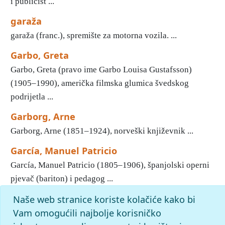
i publicist ...
garaža
garaža (franc.), spremište za motorna vozila. ...
Garbo, Greta
Garbo, Greta (pravo ime Garbo Louisa Gustafsson)
(1905–1990), američka filmska glumica švedskog
podrijetla ...
Garborg, Arne
Garborg, Arne (1851–1924), norveški književnik ...
García, Manuel Patricio
García, Manuel Patricio (1805–1906), španjolski operni
pjevač (bariton) i pedagog ...
Naše web stranice koriste kolačiće kako bi
«
21
22
23
24
25
26
27
28
29
30
»
Kraj
Početak
Vam omogućili najbolje korisničko
slovo
g
: pronađenih odgovora: 1852; vrijeme izvršavanja