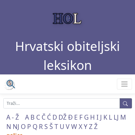
Hrvatski obiteljski
leksikon
A - Ž
A
B
C
Č
Ć
D
DŽ
Đ
E
F
G
H
I
J
K
L
LJ
M
N
NJ
O
P
Q
R
S
Š
T
U
V
W
X
Y
Z
Ž