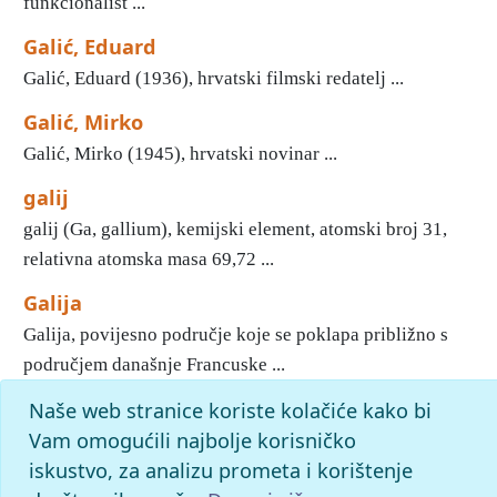
funkcionalist ...
Galić, Eduard
Galić, Eduard (1936), hrvatski filmski redatelj ...
Galić, Mirko
Galić, Mirko (1945), hrvatski novinar ...
galij
galij (Ga, gallium), kemijski element, atomski broj 31,
relativna atomska masa 69,72 ...
Galija
Galija, povijesno područje koje se poklapa približno s
područjem današnje Francuske ...
Naše web stranice koriste kolačiće kako bi
«
11
12
13
14
15
16
17
18
19
20
»
Kraj
Početak
Vam omogućili najbolje korisničko
slovo
g
: pronađenih odgovora: 1852; vrijeme izvršavanja
iskustvo, za analizu prometa i korištenje
upita: 13 ms